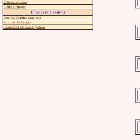
Noticias familiares
Himno a Pringles
Enlaces interesantes
Domingo Faustino Sarmiento
Escritores Sanluiseños
Efemérides Culturales Argentinas