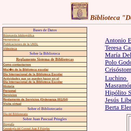
Biblioteca "
Bases de Datos
Búsqueda bibliográfica
Antonio 
Hemeroteca
Publicaciones de la UNSL
Teresa Ca
Videoteca
Sobre la Biblioteca
María Del
Reglamento Sistema de Bibliotecas
Polo God
Como contactarnos
Crisósto
Misi�n de la Biblioteca escolar
Día Internacional de la Biblioteca Escolar
Luchino
Actividades que se pueden hacer en el
Día Internacional de la Biblioteca Escolar
Masramó
Historia
Personal
Hipólito 
Servicios
Jesús Lib
Reglamento de Servicios (Ordenanza 001/04)
Visita virtual
Berta Ele
Sobre el Bibliotecario
Día del Bibliotecario
Sobre Juan Pascual Pringles
Biografía
Genealogía del Coronel Juan P.Pringles