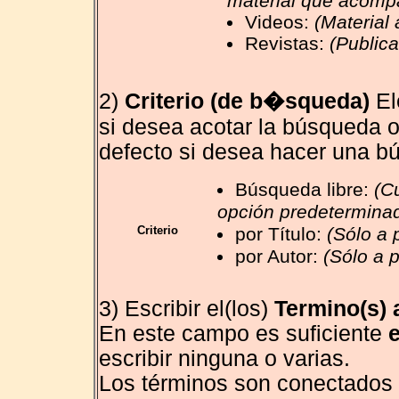
material que acompa
Videos:
(Material 
Revistas:
(Public
2)
Criterio (de b�squeda)
El
si desea acotar la búsqueda o
defecto si desea hacer una b
Búsqueda libre:
(C
opción predeterminad
Criterio
por Título:
(Sólo a p
por Autor:
(Sólo a p
3) Escribir el(los)
Termino(s) 
En este campo es suficiente
e
escribir ninguna o varias.
Los términos son conectados 