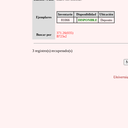
Inventario
Disponibilidad
Ubicación
Ejemplares
81066
DISPONIBLE
Deposito
371.26(035)
Buscar por
B723e2
3 registro(s) recuperado(s)
Universi