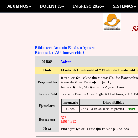
ALUMNOS
DOCENTES
INGRESO 2026
SISTEMAS
S
Biblioteca Antonio Esteban Aguero
Búsqueda: -AU=bonvecchio$
004863
Volver
Titulo
El mito de la universidad // El mito de la universida
introducci�n, selecci�n y notas Claudio Bonvecchio
Responsables
textos de Mme. De Sta�l ... [et al.]
traducci�n de, Mar�a Esther Aguirre Lora.
Edicion / Publ.
12a. ed. / Buenos Aires : Siglo XXI editores, 2002.
Inventario
Disponibilidad
Ejemplares
82850
Consulta en Sala(No se presta)
DISPO
378
Buscar por
M684m12
Nota
Bibliograf�a de la edici�n italiana p. 283-285.