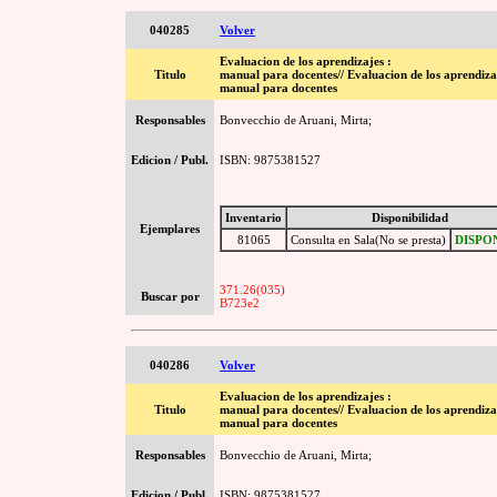
040285
Volver
Evaluacion de los aprendizajes :
Titulo
manual para docentes// Evaluacion de los aprendiza
manual para docentes
Responsables
Bonvecchio de Aruani, Mirta;
Edicion / Publ.
ISBN: 9875381527
Inventario
Disponibilidad
Ejemplares
81065
Consulta en Sala(No se presta)
DISPO
371.26(035)
Buscar por
B723e2
040286
Volver
Evaluacion de los aprendizajes :
Titulo
manual para docentes// Evaluacion de los aprendiza
manual para docentes
Responsables
Bonvecchio de Aruani, Mirta;
Edicion / Publ.
ISBN: 9875381527